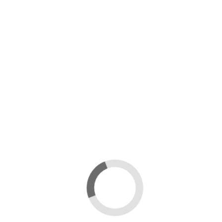
Халаты женские
Халаты женские
Халат Nusa NS-0525 (женский,
Халат женский CoCoon
короткий)
кремовый с капюшоном
Nusa (Турция)
CoCoon
NS-0525-1
E20-1971
6 500 ₽
4 200 ₽
смотреть
смотреть
Халаты женские
Халаты женские
Набор для сауны женский
Халат Nusa NS-0383 (женский,
Sauna Belle
короткий)
Maison D'or
Nusa (Турция)
6447
NS-0383-4
3 900 ₽
6 500 ₽
смотреть
смотреть
Только онлайн