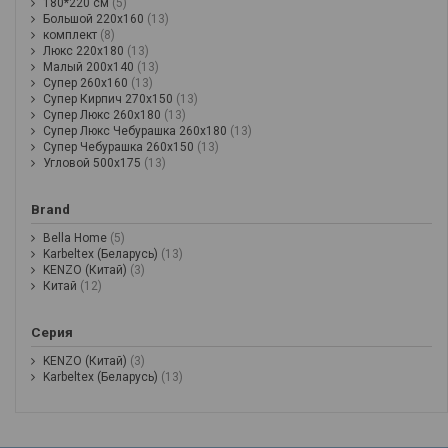
180*220 см
(5)
Большой 220х160
(13)
комплект
(8)
Люкс 220х180
(13)
Малый 200х140
(13)
Супер 260х160
(13)
Супер Кирпич 270х150
(13)
Супер Люкс 260х180
(13)
Супер Люкс Чебурашка 260х180
(13)
Супер Чебурашка 260х150
(13)
Угловой 500х175
(13)
Brand
Bella Home
(5)
Karbeltex (Беларусь)
(13)
KENZO (Китай)
(3)
Китай
(12)
Серия
KENZO (Китай)
(3)
Karbeltex (Беларусь)
(13)