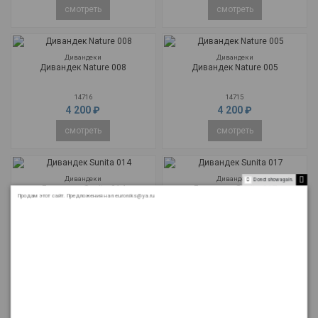
смотреть
смотреть
Дивандеки
Дивандеки
Дивандек Nature 008
Дивандек Nature 005
14716
14715
4 200 ₽
4 200 ₽
смотреть
смотреть
Дивандеки
Дивандеки
Do not show again.
Дивандек Sunita 014
Дивандек Sunita 017
Продам этот сайт. Предложения на neuroniks@ya.ru
14723
14721
5 500 ₽
5 500 ₽
смотреть
смотреть
Дивандеки
Дивандеки
Дивандек Sunita
Дивандек Sunita 015