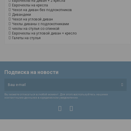
Еврочехлы на диван + 2 кресла
Еврочехлы на кресла
Чехол на диван без подлокотников
Дивандеки
Чехол на угловой диван
Чехлы диваны с подлокотниками
чехлы на стулья со спинкой
Еврочехлы на угловой диван + кресло
Галеты на стулья
Подписка на новости
Вы можете отписаться в любой момент. Для этого воспользуйтесь нашими
контактными данными в юридическом уведомлении.