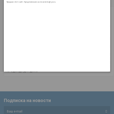
Продам этот сайт. Предложения на neuroniks@ya.ru
текстиль для дома
Коврики для ванной
Салфетки
Пледы и покрывала
Прикроватные тумбы
Шкатулки
Чехлы для мебели
Шторы
Подушки и одеяла
Наборы для сауны
Полотенца
Постельное белье
Подарки
Скатерти
Одежда для дома
Подписка на новости