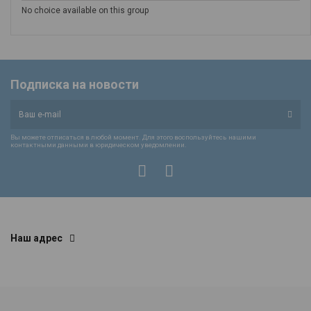
No choice available on this group
Подписка на новости
Вы можете отписаться в любой момент. Для этого воспользуйтесь нашими
контактными данными в юридическом уведомлении.
Наш адрес