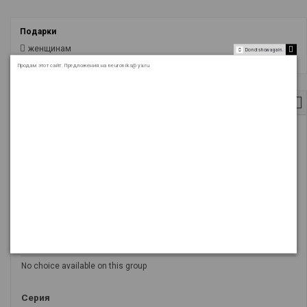
Подарки
женщинам
Do not show again.
мужчинам
Продам этот сайт. Предложения на neuroniks@ya.ru
Поиск
Тип
No choice available on this group
Размер
No choice available on this group
Brand
No choice available on this group
Серия