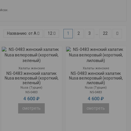
йсах.
Названию: от А к Я
12
1
2
3
…
22
Халаты женские
Халаты женские
NS-0483 женский халатик
NS-0483 женский халатик
Nusa велюровый (короткий,
Nusa велюровый (короткий,
зеленый)
лиловый)
Nusa (Турция)
Nusa (Турция)
NS-0483
NS-0483
4 600 ₽
4 600 ₽
смотреть
смотреть