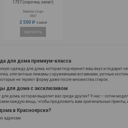
1737 (сорочка, халат)
Matilda Linge
3421
2 500 ₽
4 500 ₽
смотреть
да для дома премиум-класса
нскую одежду для дома, которая подчеркнет ваш вкус и подарит н
лопка, элегантные пижамы с кружевными вставками, уютные костюм
которые не теряют форму даже после множества стирок.
ы для дома с эксклюзивом
для дома, которая выделит вас среди других? У нас – сотни моделе
бираем каждую вещь, чтобы предложить вам оригинальные принты,
дома в Красноярске?
по адресам: