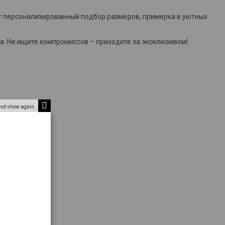
ет персонализированный подбор размеров, примерка в уютных
а. Не ищите компромиссов – приходите за эксклюзивом!
not show again.