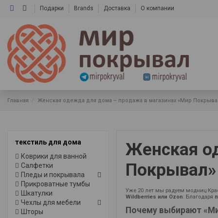
Подарки
Brands
Доставка
О компании
Главная
Женская одежда для дома – продажа в магазинах «Мир Покрыва
текстиль для дома
Женская о
Коврики для ванной
Покрывал» 
Салфетки
Пледы и покрывала
Прикроватные тумбы
Уже 20 лет мы радуем модниц Кра
Шкатулки
Wildberries или Ozon
. Благодаря
п
Чехлы для мебели
Почему выбирают «М
Шторы