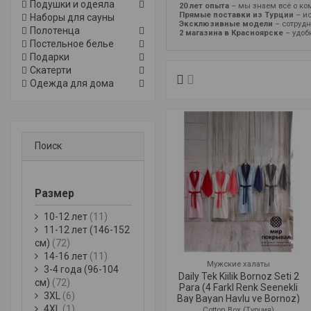
Подушки и одеяла
20 лет опыта
– мы знаем всё о ко
Прямые поставки из Турции
– ис
Наборы для сауны
Эксклюзивные модели
– сотрудн
Полотенца
2 магазина в Красноярске
– удоб
Постельное белье
Подарки
Скатерти
Одежда для дома
Поиск
Размер
10-12 лет
(11)
11-12 лет (146-152
см)
(72)
14-16 лет
(11)
Мужские халаты
3-4 года (96-104
Daily Tek Kiilik Bornoz Seti 2
см)
(72)
Para (4 Farkl Renk Seenekli
3XL
(6)
Bay Bayan Havlu ve Bornoz)
4XL
(1)
Cotton Box (Турция)