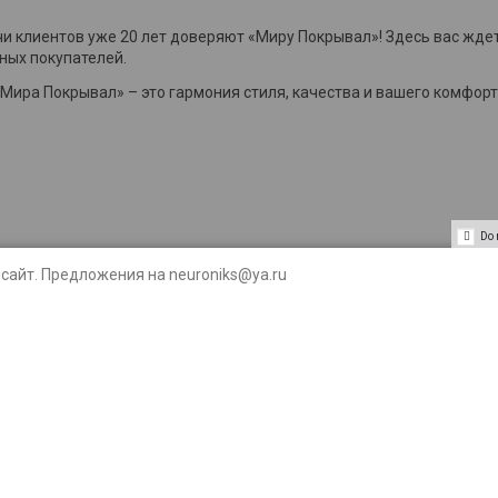
чи клиентов уже 20 лет доверяют «Миру Покрывал»! Здесь вас жд
ных покупателей.
Мира Покрывал» – это гармония стиля, качества и вашего комфорт
Do 
сайт. Предложения на neuroniks@ya.ru