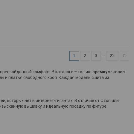
1
2
3
…
22
епревзойденный комфорт. В каталоге – только
премиум-класс
:
ы и платья свободного кроя. Каждая модель сшита из
й, которых нет в интернет-гигантах. В отличие от Ozon или
 изысканную вышивку и идеальную посадку по фигуре.