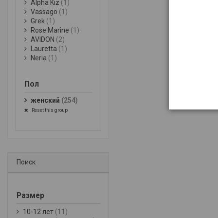
Alpha Kiz
(1)
Vassago
(1)
Grek
(1)
Rose Marine
(1)
AVIDON
(2)
Lauretta
(1)
Neria
(1)
Пол
женский
(254)
Reset this group
Поиск
Размер
10-12 лет
(11)