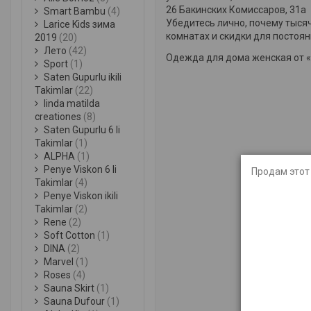
26 Бакинских Комиссаров, 31а
Smart Bambu
(4)
Убедитесь лично, почему тыся
Larice Kids зима
комнатах и скидки для постоян
2019
(20)
Лето
(42)
Одежда для дома женская от «
Sport
(1)
Saten Gupurlu ikili
Takimlar
(22)
linda matilda
creationes
(8)
Saten Gupurlu 6 li
Takimlar
(1)
ALPHA
(1)
Penye Viskon 6 li
Продам этот 
Takimlar
(4)
Penye Viskon ikili
Takimlar
(2)
Rene
(2)
Soft Cotton
(1)
DINA
(2)
Marvel
(1)
Roses
(4)
Sauna Skirt
(1)
Sauna Dufour
(1)