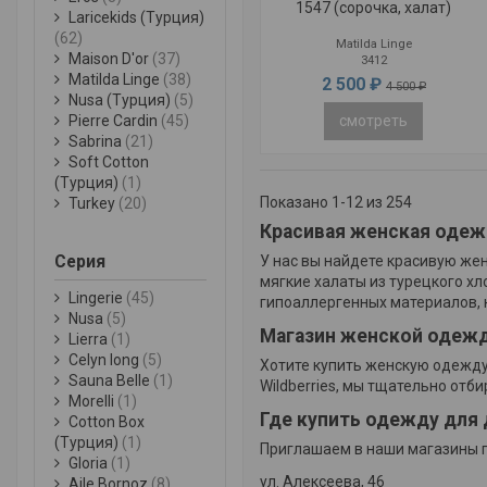
1547 (сорочка, халат)
Laricekids (Турция)
(62)
Matilda Linge
Maison D'or
(37)
3412
Matilda Linge
(38)
2 500 ₽
4 500 ₽
Nusa (Турция)
(5)
смотреть
Pierre Cardin
(45)
Sabrina
(21)
Soft Cotton
(Турция)
(1)
Показано 1-12 из 254
Turkey
(20)
Красивая женская одеж
Серия
У нас вы найдете красивую же
мягкие халаты из турецкого х
Lingerie
(45)
гипоаллергенных материалов, 
Nusa
(5)
Магазин женской одежд
Lierra
(1)
Celyn long
(5)
Хотите купить женскую одежду 
Sauna Belle
(1)
Wildberries, мы тщательно от
Morelli
(1)
Где купить одежду для 
Cotton Box
(Турция)
(1)
Приглашаем в наши магазины 
Gloria
(1)
ул. Алексеева, 46
Aile Bornoz
(8)