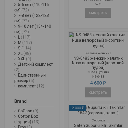
5-6 лет (110-116
5771
см)
(72)
смотреть
7-8 лет (122-128
см)
(72)
9-10 лет (134-140
см)
(72)
L
(117)
M
(117)
S
(114)
XL
(98)
Халаты женские
NS-0483 женский халатик
XXL
(9)
Nusa велюровый (короткий,
Детский комплект
пудра)
(2)
Nusa (Турция)
Единственный
NS-0483
размер
(5)
4 600 ₽
комплект
(12)
смотреть
Brand
-2 000 ₽
CoCoon
(9)
Cotton Box
Сорочки
(Турция)
(13)
Saten Gupurlu ikili Takimlar
Eros
(3)