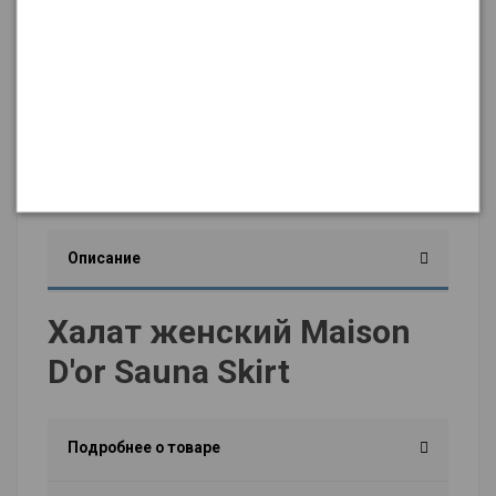
женский белый халат
халат короткий женский
женские банные халаты без капюшо
халат женский без капюшона
халат без рукавов
халат женский на пуговицах
Описание
Халат женский Maison
D'or Sauna Skirt
Подробнее о товаре