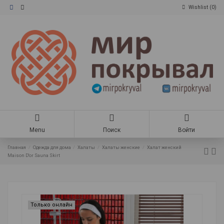
Wishlist (
0
)
Menu
Поиск
Войти
Главная
Одежда для дома
Халаты
Халаты женские
Халат женский
Maison D'or Sauna Skirt
Только онлайн