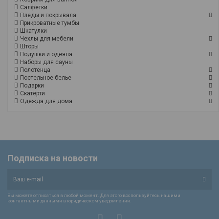
Салфетки
Пледы и покрывала
Прикроватные тумбы
Шкатулки
Чехлы для мебели
Шторы
Подушки и одеяла
Наборы для сауны
Полотенца
Постельное белье
Подарки
Скатерти
Одежда для дома
Подписка на новости
Вы можете отписаться в любой момент. Для этого воспользуйтесь нашими
контактными данными в юридическом уведомлении.