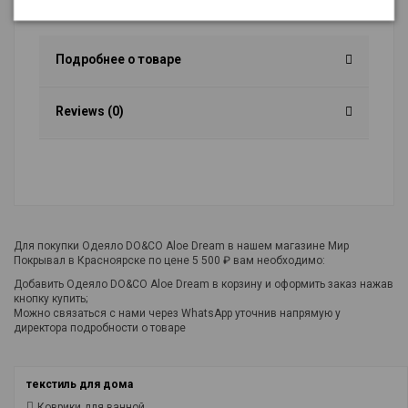
непритязателен в уходе.
Подробнее о товаре
Reviews (0)
Для покупки Одеяло DO&CO Aloe Dream в нашем магазине Мир
Покрывал в Красноярске по цене 5 500 ₽ вам необходимо:
Добавить Одеяло DO&CO Aloe Dream в корзину и оформить заказ нажав
кнопку купить;
Можно связаться с нами через WhatsApp уточнив напрямую у
директора подробности о товаре
текстиль для дома
Коврики для ванной