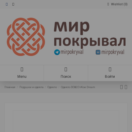
Wishlist (
0
)
Menu
Поиск
Войти
Главная
Подушки и одеяла
Одеяло
Одеяло DO&CO Aloe Dream