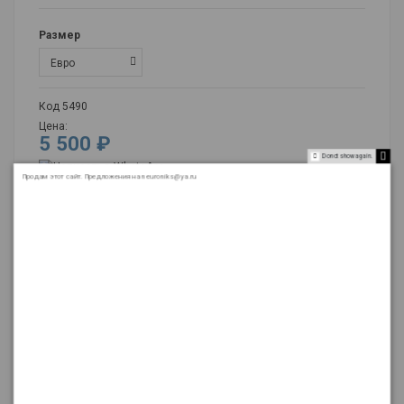
Размер
Код
5490
Цена:
5 500 ₽
Do not show again.
Продам этот сайт. Предложения на neuroniks@ya.ru
Описание
Одеяло DO&CO Aloe Dream
Одеяло DO&CO Aloe Dream с наполнителем “Микроволокна” c
экстрактом Алое Вера. Микроволокно – это синтетический
аналог пуха. Не впитывает влагу, не собирает пыль и