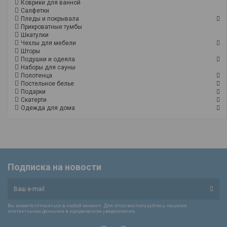
Коврики для ванной
Салфетки
Пледы и покрывала
Прикроватные тумбы
Шкатулки
Чехлы для мебели
Шторы
Подушки и одеяла
Наборы для сауны
Полотенца
Постельное белье
Подарки
Скатерти
Одежда для дома
Подписка на новости
Вы можете отписаться в любой момент. Для этого воспользуйтесь нашими
контактными данными в юридическом уведомлении.