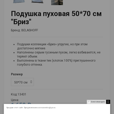
Подушка пуховая 50*70 см
"Бриз"
Бренд:
BELASHOFF
Подушки коллекции «Бриз» упругие, но при этом
достаточно мягкие.
Наполнены серым гусиным пухом, легко взбиваются, не
теряют объем.
Выполнены в ткани тик (хлопок 100%) приглушенного
голубого оттенка.
Размер
Код
13431
Цена:
Do not show again.
1 650 ₽
Продам этот сайт. Предложения на neuroniks@ya.ru