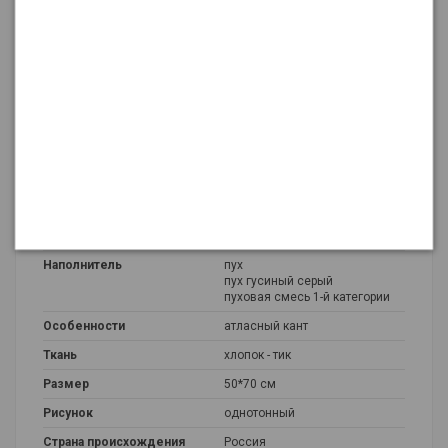
Подробнее о товаре
Тип
Подушка
Цвет
голубой
Наполнитель
пух
пух гусиный серый
пуховая смесь 1-й категории
Особенности
атласный кант
Ткань
хлопок - тик
Размер
50*70 см
Рисунок
однотонный
Страна происхождения
Россия