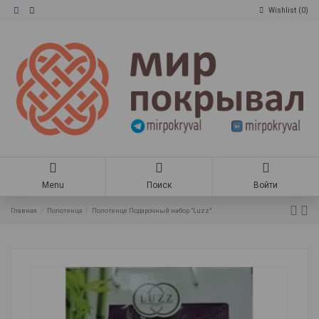
Wishlist (
0
)
Menu
Поиск
Войти
Главная
Полотенца
Полотенце Подарочный набор "Luzz"