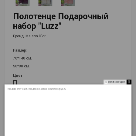
Полотенце Подарочный
набор "Luzz"
Бренд:
Maison D'or
Размер:
70*140 см.
50*90 см.
Цвет
Ассорти
Do not show again.
Продам этот сайт. Предложения на neuroniks@ya.ru
Код
1811
Цена:
1 050 ₽