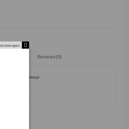
not show again.
 о товаре
Reviews
(0)
Полотенце
MIX