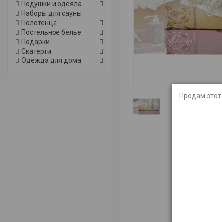
Подушки и одеяла
Наборы для сауны
Полотенца
Постельное белье
Подарки
Скатерти
Одежда для дома
Продам этот 