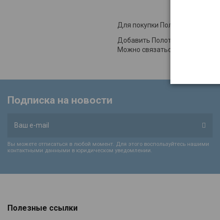
Для покупки Полотенце Buket K
Добавить Полотенце Buket K. Re
Можно связаться с нами через
Подписка на новости
Вы можете отписаться в любой момент. Для этого воспользуйтесь нашими
контактными данными в юридическом уведомлении.
Полезные ссылки