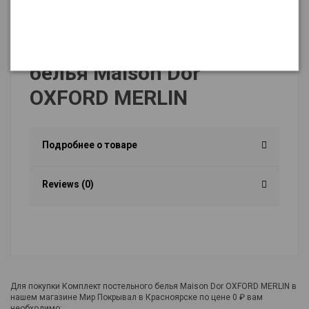
Описание
Комплект постельного
белья Maison Dor
OXFORD MERLIN
Подробнее о товаре
Reviews (0)
Для покупки Комплект постельного белья Maison Dor OXFORD MERLIN в
нашем магазине Мир Покрывал в Красноярске по цене 0 ₽ вам
необходимо: