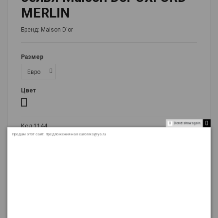
MERLIN
Бренд:
Maison D'or
Размер
Цвет
темно-бордовый
Do not show again.
Код
1144
Продам этот сайт. Предложения на neuroniks@ya.ru
МирПокрывалMaisondor