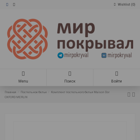
Wishlist (
0
)
Menu
Поиск
Войти
Главная
Постельное белье
Комплект постельного белья Maison Dor
OXFORD MERLIN