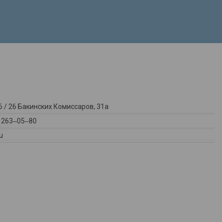
 / ​26 Бакинских Комиссаров, 31а
) 263‒05‒80
u