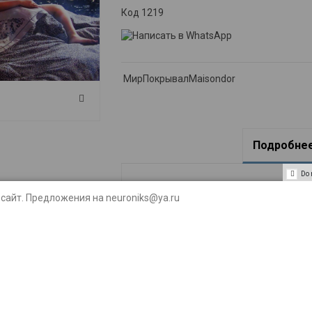
Код
1219
МирПокрывалMaisondor
Подробнее
Do 
Размер
сайт. Предложения на neuroniks@ya.ru
Рисунок
Страна происхождения
Серия
Тип