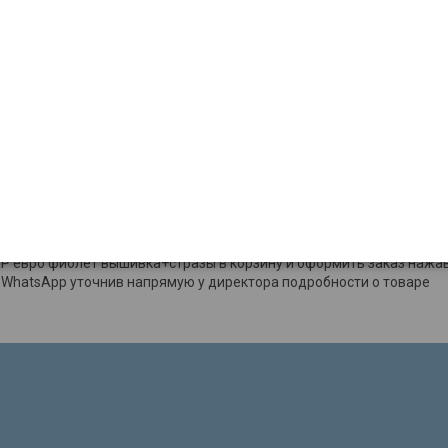
Цвет
Ткань
ЕР евро фиолет вышивка+стразы в нашем магазине Мир Покрывал 
евро фиолет вышивка+стразы в корзину и оформить заказ нажав 
 WhatsApp уточнив напрямую у директора подробности о товаре