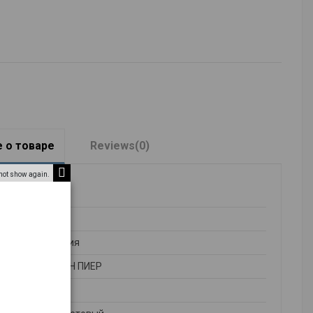
 о товаре
Reviews
(0)
not show again.
евро
MIX
Турция
ДЖИН ПИЕР
КПБ