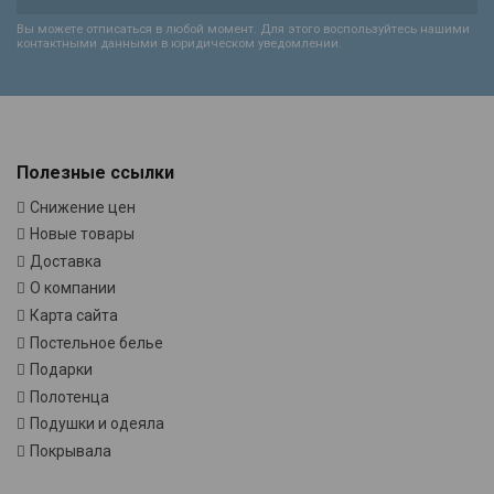
Вы можете отписаться в любой момент. Для этого воспользуйтесь нашими
контактными данными в юридическом уведомлении.
Полезные ссылки
Снижение цен
Новые товары
Доставка
О компании
Карта сайта
Постельное белье
Подарки
Полотенца
Подушки и одеяла
Покрывала