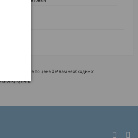
фиолетовый
MIX
в Красноярске по цене 0 ₽ вам необходимо:
кнопку купить;