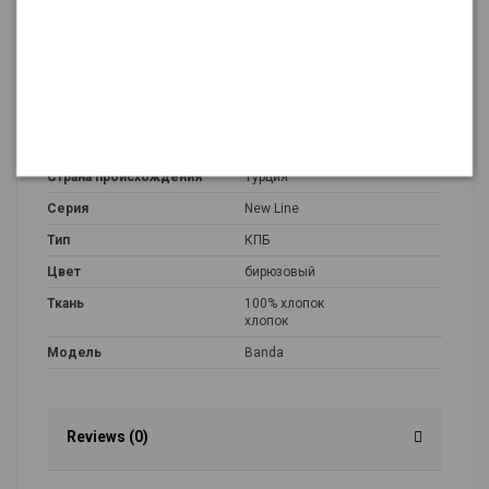
Подробнее о товаре
Размер
евро макси
Рисунок
MIX
Страна происхождения
Турция
Серия
New Line
Тип
КПБ
Цвет
бирюзовый
Ткань
100% хлопок
хлопок
Модель
Banda
Reviews (0)