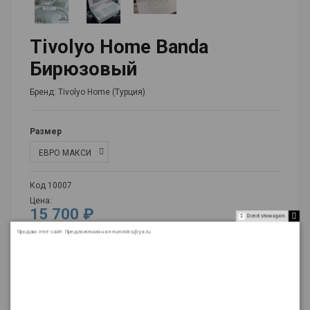
Tivolyo Home Banda
Бирюзовый
Бренд:
Tivolyo Home (Турция)
Размер
Код
10007
Цена:
15 700 ₽
Do not show again.
Продам этот сайт. Предложения на neuroniks@ya.ru