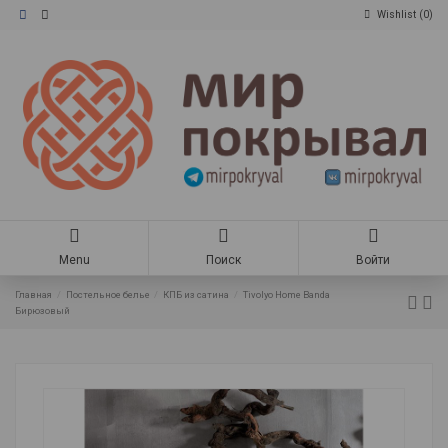
Wishlist (
0
)
Menu
Поиск
Войти
Главная
Постельное белье
КПБ из сатина
Tivolyo Home Banda
Бирюзовый