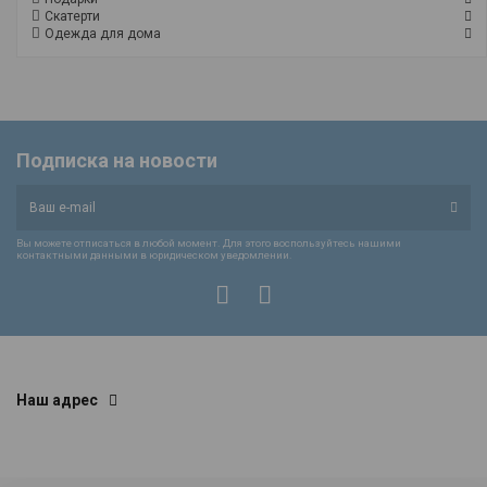
Скатерти
Одежда для дома
Подписка на новости
Вы можете отписаться в любой момент. Для этого воспользуйтесь нашими
контактными данными в юридическом уведомлении.
Наш адрес