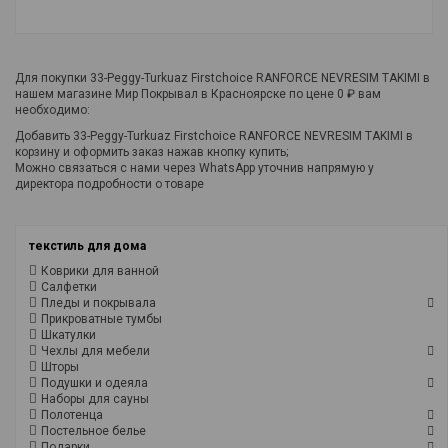
Для покупки 33-Peggy-Turkuaz Firstchoice RANFORCE NEVRESIM TAKIMI в
нашем магазине Мир Покрывал в Красноярске по цене 0 ₽ вам
необходимо:
Добавить 33-Peggy-Turkuaz Firstchoice RANFORCE NEVRESIM TAKIMI в
корзину и оформить заказ нажав кнопку купить;
Можно связаться с нами через WhatsApp уточнив напрямую у
директора подробности о товаре
текстиль для дома
Коврики для ванной
Салфетки
Пледы и покрывала
Прикроватные тумбы
Шкатулки
Чехлы для мебели
Шторы
Подушки и одеяла
Наборы для сауны
Полотенца
Постельное белье
Подарки