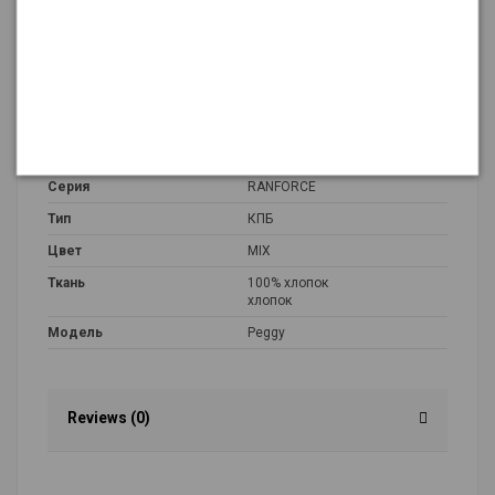
Подробнее о товаре
Размер
евро
Рисунок
MIX
Страна происхождения
Турция
Серия
RANFORCE
Тип
КПБ
Цвет
MIX
Ткань
100% хлопок
хлопок
Модель
Peggy
Reviews (0)