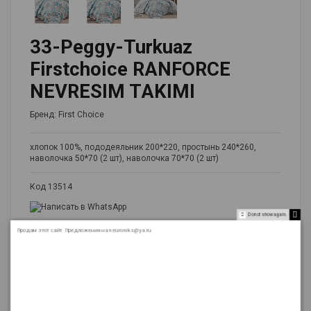
33-Peggy-Turkuaz
Firstchoice RANFORCE
NEVRESIM TAKIMI
Бренд:
First Choice
хлопок 100%, пододеяльник 200*220, простынь 240*260,
наволочка 50*70 (2 шт), наволочка 70*70 (2 шт)
Код
13514
Do not show again.
Продам этот сайт. Предложения на neuroniks@ya.ru
FirstChoiceRanforce