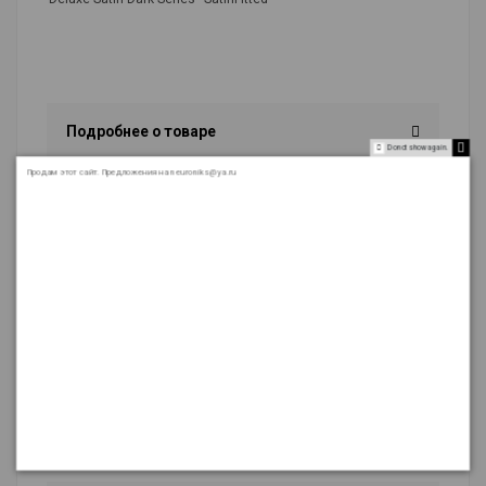
Подробнее о товаре
Do not show again.
Продам этот сайт. Предложения на neuroniks@ya.ru
Страна происхождения
Турция
Серия
Fitted однотонный
Тип
Простынь
Цвет
бежевый
Особенности
на резинке
Ткань
100% хлопок
Размер
2 спальный
Рисунок
однотонный