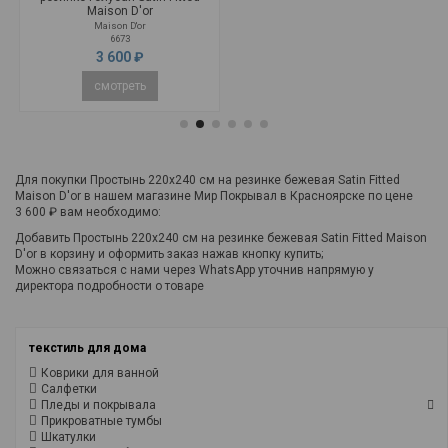
Maison D'or
Maison D'or
6673
3 600 ₽
смотреть
Для покупки Простынь 220x240 см на резинке бежевая Satin Fitted
Maison D'or в нашем магазине Мир Покрывал в Красноярске по цене
3 600 ₽ вам необходимо:
Добавить Простынь 220x240 см на резинке бежевая Satin Fitted Maison
D'or в корзину и оформить заказ нажав кнопку купить;
Можно связаться с нами через WhatsApp уточнив напрямую у
директора подробности о товаре
текстиль для дома
Коврики для ванной
Салфетки
Пледы и покрывала
Прикроватные тумбы
Шкатулки