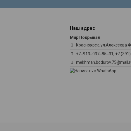
Наш адрес
Мир Покрывал
Красноярск, ул.Алексеева 46
+7‒913‒037‒85‒31, +7 (391
mekhman.bodurov.75@mail.r