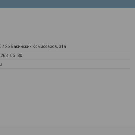
 / ​26 Бакинских Комиссаров, 31а
) 263‒05‒80
u