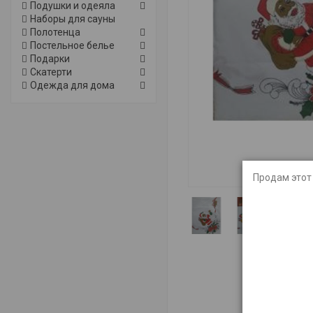
Подушки и одеяла
Наборы для сауны
Полотенца
Постельное белье
Подарки
Скатерти
Одежда для дома
Продам этот 