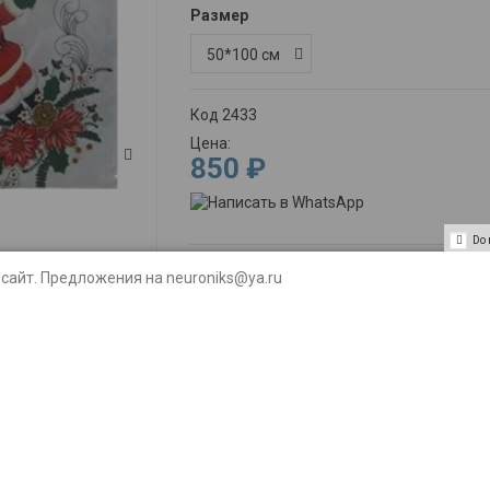
Размер
Код
2433
Цена:
850 ₽
Do 
сайт. Предложения на neuroniks@ya.ru
Описание
По
Скатерть "Зве
(12131)