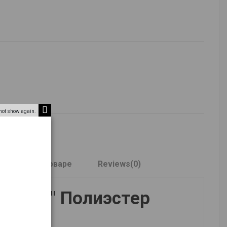
not show again.
дробнее о товаре
Reviews
(0)
здочка" Полиэстер