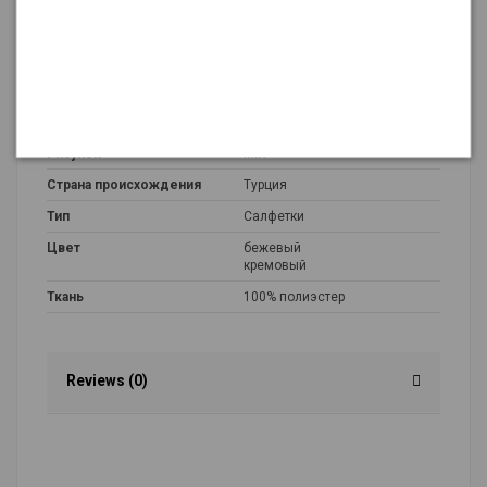
Подробнее о товаре
Размер
40*170 см
Рисунок
MIX
Страна происхождения
Турция
Тип
Салфетки
Цвет
бежевый
кремовый
Ткань
100% полиэстер
Reviews (0)