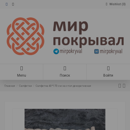
Wishlist (
0
)
Menu
Поиск
Войти
Главная
Салфетки
Салфетка 40*170 см на стол декоративная