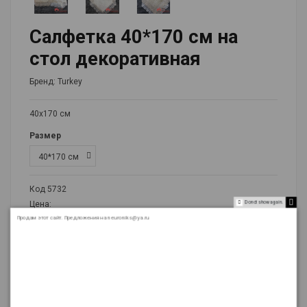
Салфетка 40*170 см на
стол декоративная
Бренд:
Turkey
40х170 см
Размер
Код
5732
Do not show again.
Цена:
1 000 ₽
Продам этот сайт. Предложения на neuroniks@ya.ru