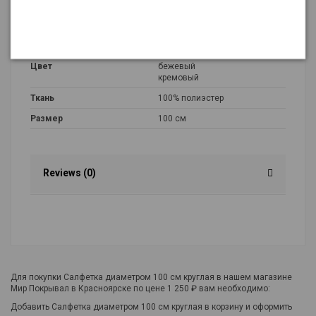
Рисунок
MIX
Страна происхождения
Турция
Тип
Салфетки
Цвет
бежевый
кремовый
Ткань
100% полиэстер
Размер
100 см
Reviews (0)
Для покупки Салфетка диаметром 100 см круглая в нашем магазине
Мир Покрывал в Красноярске по цене 1 250 ₽ вам необходимо:
Добавить Салфетка диаметром 100 см круглая в корзину и оформить