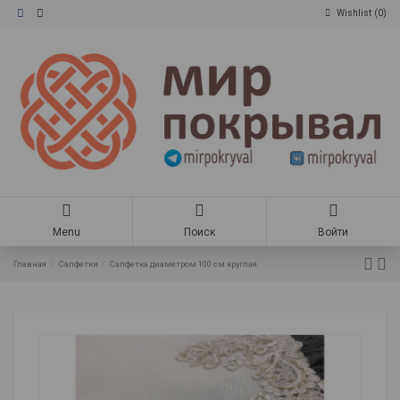
Wishlist (
0
)
Menu
Поиск
Войти
Главная
Салфетки
Салфетка диаметром 100 см круглая