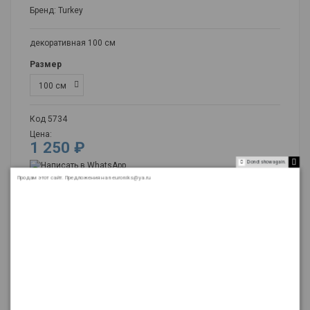
Бренд:
Turkey
декоративная 100 см
Размер
Код
5734
Цена:
1 250 ₽
Do not show again.
Продам этот сайт. Предложения на neuroniks@ya.ru
Подробнее о товаре