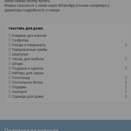
заказ нажав кнопку купить;
Можно связаться с нами через WhatsApp уточнив напрямую у
директора подробности о товаре
текстиль для дома
Коврики для ванной
Салфетки
Пледы и покрывала
Прикроватные тумбы
Шкатулки
Чехлы для мебели
Шторы
Подушки и одеяла
Наборы для сауны
Полотенца
Постельное белье
Подарки
Скатерти
Одежда для дома
Подписка на новости