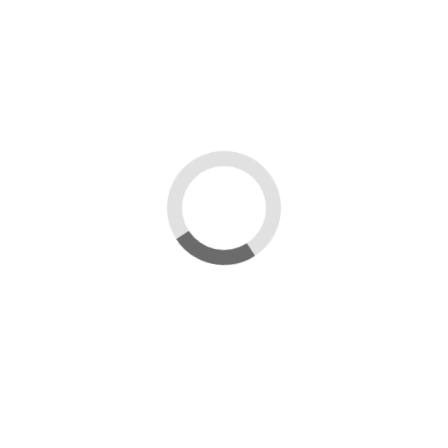
Reviews
(0)
Размер
евро
Страна происхождения
Турция
Тип
КПБ
Особенности
перкаль
Модель
PK 05
Возможно, вам понравится
-3 700 ₽
-3 700 ₽