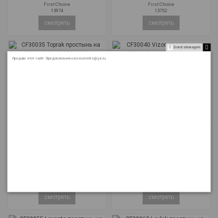
First Choice
First Choice
13974
13752
смотреть
смотреть
Do not show again.
Продам этот сайт. Предложения на neuroniks@ya.ru
Простыни
Простыни
CF30035 Toprak простынь на
CF30040 Vizon простынь на
резинке с наволочками
резинке с наволочками
First Choice
First Choice
13700
14010
смотреть
смотреть
Простыни
Простыни
CF30045 Pudra простынь на
CF30050 Pembe простынь на
резинке с наволочками
резинке с наволочками
First Choice
First Choice
13470
13815
смотреть
смотреть