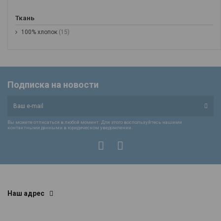
Ткань
100% хлопок
(15)
Подписка на новости
Вы можете отписаться в любой момент. Для этого воспользуйтесь нашими
контактными данными в юридическом уведомлении.
Наш адрес