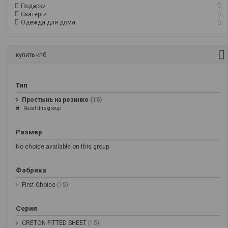
Подарки
Скатерти
Одежда для дома
купить кпб
Тип
Простынь на резинке
(15)
Reset this group
Размер
No choice available on this group
Фабрика
First Choice
(15)
Серия
CRETON FITTED SHEET
(15)