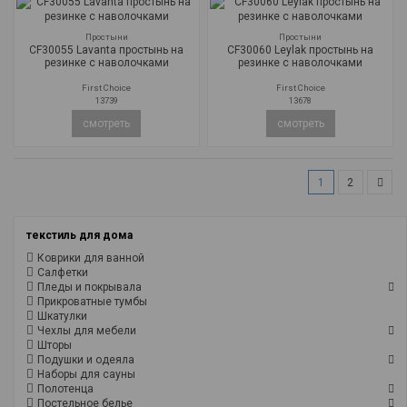
Простыни
Простыни
CF30055 Lavanta простынь на
CF30060 Leylak простынь на
резинке с наволочками
резинке с наволочками
First Choice
First Choice
13739
13678
смотреть
смотреть
1
2
текстиль для дома
Коврики для ванной
Салфетки
Пледы и покрывала
Прикроватные тумбы
Шкатулки
Чехлы для мебели
Шторы
Подушки и одеяла
Наборы для сауны
Полотенца
Постельное белье