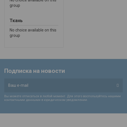
No choice available on this
group
Ткань
No choice available on this
group
Подписка на новости
Вы можете отписаться в любой момент. Для этого воспользуйтесь нашими
контактными данными в юридическом уведомлении.