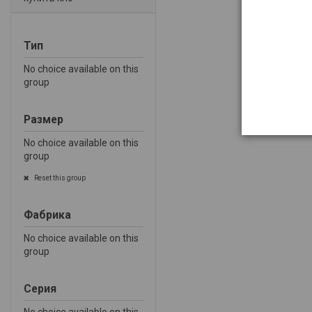
Тип
No choice available on this
group
Размер
No choice available on this
group
Reset this group
Фабрика
No choice available on this
group
Серия