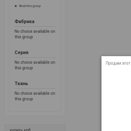
Reset this group
Фабрика
No choice available on
this group
Серия
No choice available on
Продам этот 
this group
Ткань
No choice available on
this group
купить кпб