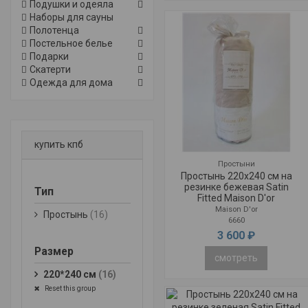
Подушки и одеяла
Наборы для сауны
Полотенца
Постельное белье
Подарки
Скатерти
Одежда для дома
купить кпб
Простыни
Простынь 220x240 см на
резинке бежевая Satin
Тип
Fitted Maison D'or
Maison D'or
Простынь
(16)
6660
3 600 ₽
Размер
смотреть
220*240 см
(16)
Reset this group