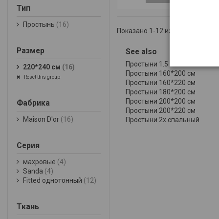
Тип
Простынь
(16)
Показано 1-12 из 16
Размер
See also
Простыни 1.5 спальный
220*240 см
(16)
Простыни 160*200 см
Reset this group
Простыни 160*220 см
Простыни 180*200 см
Простыни 200*200 см
Фабрика
Простыни 200*220 см
Maison D'or
(16)
Простыни 2х спальный
Серия
махровые
(4)
Sanda
(4)
Fitted однотонный
(12)
Ткань