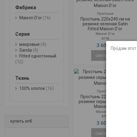
Фабрика
Простыни
Maison D'or
(16)
Простынь 220x240 см на
резинке зеленая Satin
Fitted Maison D'or
Серия
Maison D'or
8778
махровые
(4)
3 600 ₽
Продам этот 
Sanda
(4)
смотреть
Fitted однотонный
(12)
Ткань
100% хлопок
(16)
Простыни
Простынь 220x240 см на
резинке серый Satin Fitted
Maison D'or
Maison D'or
8783
купить кпб
3 600 ₽
смотреть