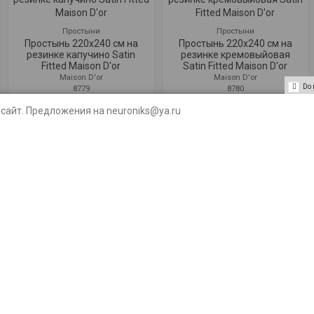
Простыни
Простыни
Простынь 220x240 см на
Простынь 220x240 см на
резинке капучино Satin
резинке кремовыйовая
Fitted Maison D'or
Satin Fitted Maison D'or
Maison D'or
Maison D'or
Do 
8779
8780
3 600 ₽
3 600 ₽
сайт. Предложения на neuroniks@ya.ru
смотреть
смотреть
Простыни
Простынь 220x240 см на
резинке фиолетовая Satin
Fitted Maison D'or
Maison D'or
8784
3 600 ₽
смотреть