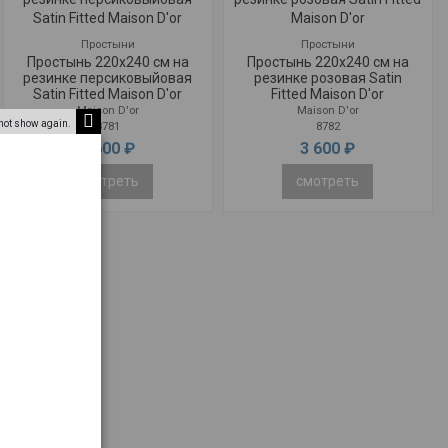
Простыни
Простыни
Простынь 220x240 см на
Простынь 220x240 см на
резинке персиковыйовая
резинке розовая Satin
Satin Fitted Maison D'or
Fitted Maison D'or
Maison D'or
Maison D'or
not show again.
8781
8782
3 600 ₽
3 600 ₽
смотреть
смотреть