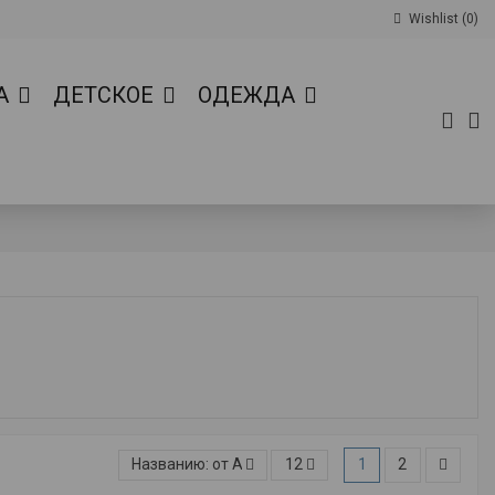
Wishlist (
0
)
А
ДЕТСКОЕ
ОДЕЖДА
Названию: от А к Я
12
1
2