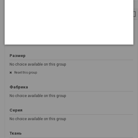
купить кпб
Тип
No choice available on this group
Размер
No choice available on this group
Reset this group
Фабрика
No choice available on this group
Серия
No choice available on this group
Ткань